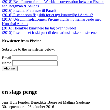
(2018) Be a Pattern for the World: a conversation between Piscine
and Bergman & Salinas
(2016) Piscine: Fra Passé til Parasit
(2016) Piscine som flagskib for et nyt kunstmiljø i Aarhus?
(2016) Udstillingsplatformen Piscine indgår nyt samarbejde med
Kunsthal Aarhus
(2016) Hjemløse kunstnere får tag over hovedet
(2015) Piscine – et friskt pust til den aarhusianske kunstscene
Newsletter from Piscine
Subscribe to the newsletter below.
Email
Name
en slags penge
Jens Hüls Funder, Benedikte Bjerre og Mathias Sæderup
30. september – 26. oktober 2016