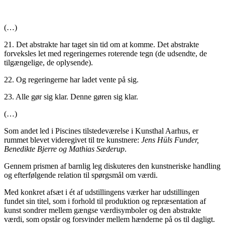
(…)
21. Det abstrakte har taget sin tid om at komme. Det abstrakte
forveksles let med regeringernes roterende tegn (de udsendte, de
tilgængelige, de oplysende).
22. Og regeringerne har ladet vente på sig.
23. Alle gør sig klar. Denne gøren sig klar.
(…)
Som andet led i Piscines tilstedeværelse i Kunsthal Aarhus, er
rummet blevet videregivet til tre kunstnere:
Jens Hüls Funder
,
Benedikte Bjerre og Mathias Sæderup
.
Gennem prismen af barnlig leg diskuteres den kunstneriske handling
og efterfølgende relation til spørgsmål om værdi.
Med konkret afsæt i ét af udstillingens værker har udstillingen
fundet sin titel, som i forhold til produktion og repræsentation af
kunst sondrer mellem gængse værdisymboler og den abstrakte
værdi, som opstår og forsvinder mellem hænderne på os til dagligt.